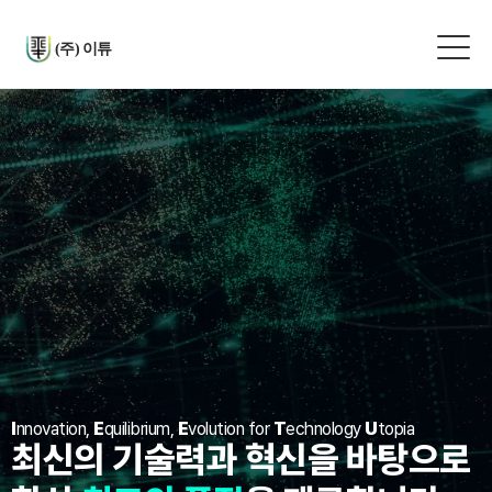
(주) 이튜
I
nnovation,
E
quilibrium,
E
volution for
T
echnology
U
topia
최신의 기술력과 혁신을 바탕으로