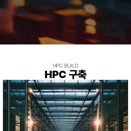
HPC BUILD
HPC 구축